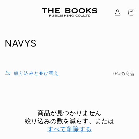
ロ
コンテン
カ
グ
ツに進む
ー
イ
ト
ン
コ
NAVYS
レ
ク
絞り込みと並び替え
0個の商品
シ
ョ
ン
商品が見つかりません
:
絞り込みの数を減らす、または
すべて削除する