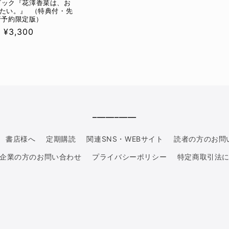
ブック『花澤⾹菜は、お
たい。』 （特典付・先
行予約限定版）
Prix
¥3,300
habituel
__________
書店様へ
定期購読
関連SNS・WEBサイト
読者の方のお問
企業の方のお問い合わせ
プライバシーポリシー
特定商取引法