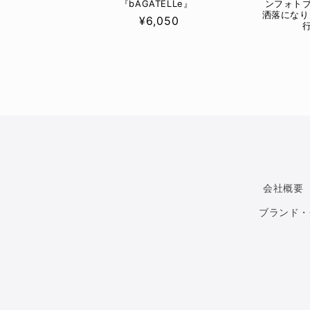
『bAGATELLe』
ンフォト
洒落になり
Prix
¥6,050
habituel
会社概要
ブランド・