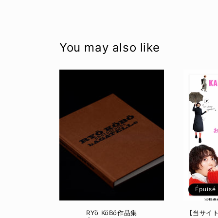
You may also like
Épuisé
RYö KöBö作品集
【当サイ