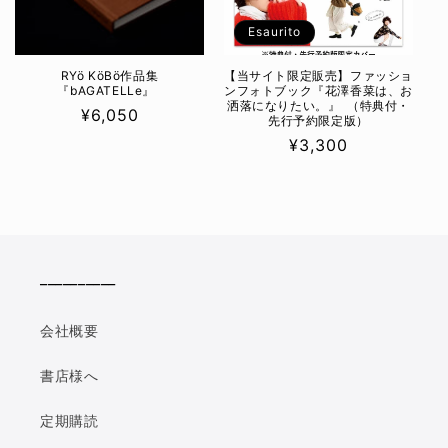
n
e
Esaurito
:
RYö KöBö作品集
【当サイト限定販売】ファッショ
『bAGATELLe』
ンフォトブック『花澤⾹菜は、お
洒落になりたい。』 （特典付・
Prezzo
¥6,050
先行予約限定版）
di
Prezzo
¥3,300
listino
di
listino
__________
会社概要
書店様へ
定期購読