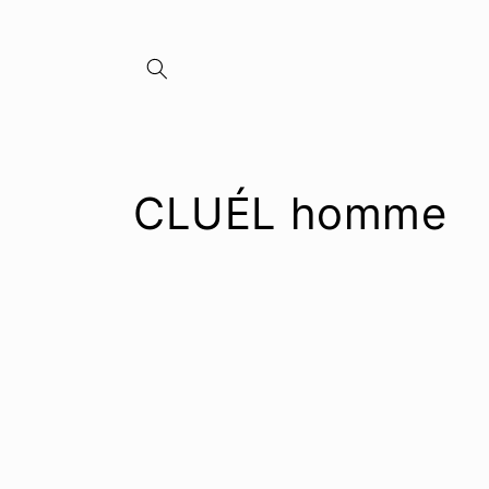
콘텐츠로
건너뛰기
컬
CLUÉL homme
렉
션
: