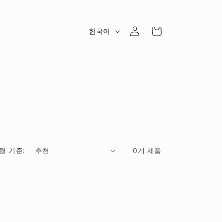
로
카
언
그
한국어
트
어
인
렬 기준:
0개 제품