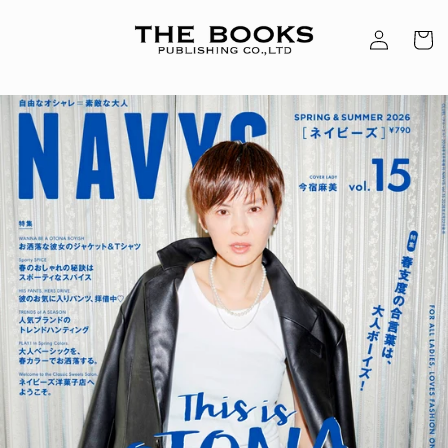
ロ
コンテン
カ
グ
ツに進む
ー
イ
ト
ン